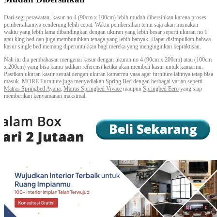
Dari segi perawatan, kasur no 4 (90cm x 100cm) lebih mudah dibersihkan karena proses
pembersihannya cenderung lebih cepat. Waktu pembersihan tentu saja akan memakan
waktu yang lebih lama dibandingkan dengan ukuran yang lebih besar seperti ukuran no 1
atau king bed dan juga membutuhkan tenaga yang lebih banyak. Dapat disimpulkan bahwa
kasur single bed memang diperuntukkan bagi mereka yang menginginkan kepraktisan.
Nah itu dia pembahasan mengenai kasur dengan ukuran no 4 (90cm x 200cm) atau (100cm
x 200cm) yang bisa kamu jadikan referensi ketika akan membeli kasur untuk kamarmu.
Pastikan ukuran kasur sesuai dengan ukuran kamarmu yaaa agar furniture lainnya tetap bisa
masuk.
MORE Furniture
juga menyediakan Spring Bed dengan berbagai varian seperti
Matras Springbed Ayana
,
Matras Springbed Vivace
maupun
Springbed Eero
yang siap
memberikan kenyamanan maksimal.