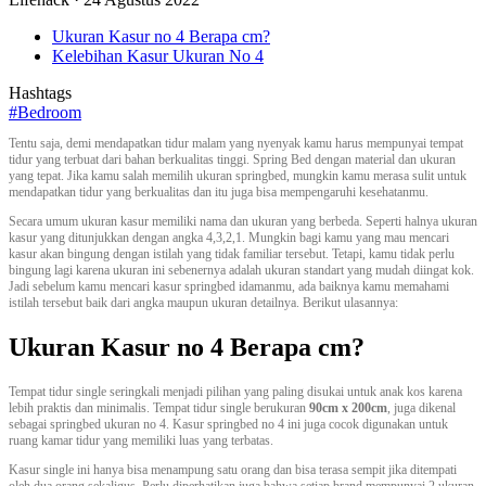
Ukuran Kasur no 4 Berapa cm?
Kelebihan Kasur Ukuran No 4
Hashtags
#Bedroom
Tentu saja, demi mendapatkan tidur malam yang nyenyak kamu harus mempunyai tempat
tidur yang terbuat dari bahan berkualitas tinggi. Spring Bed dengan material dan ukuran
yang tepat. Jika kamu salah memilih ukuran springbed, mungkin kamu merasa sulit untuk
mendapatkan tidur yang berkualitas dan itu juga bisa mempengaruhi kesehatanmu.
Secara umum ukuran kasur memiliki nama dan ukuran yang berbeda. Seperti halnya ukuran
kasur yang ditunjukkan dengan angka 4,3,2,1. Mungkin bagi kamu yang mau mencari
kasur akan bingung dengan istilah yang tidak familiar tersebut. Tetapi, kamu tidak perlu
bingung lagi karena ukuran ini sebenernya adalah ukuran standart yang mudah diingat kok.
Jadi sebelum kamu mencari kasur springbed idamanmu, ada baiknya kamu memahami
istilah tersebut baik dari angka maupun ukuran detailnya. Berikut ulasannya:
Ukuran Kasur no 4 Berapa cm?
Tempat tidur single seringkali menjadi pilihan yang paling disukai untuk anak kos karena
lebih praktis dan minimalis. Tempat tidur single berukuran
90cm x 200cm
, juga dikenal
sebagai springbed ukuran no 4. Kasur springbed no 4 ini juga cocok digunakan untuk
ruang kamar tidur yang memiliki luas yang terbatas.
Kasur single ini hanya bisa menampung satu orang dan bisa terasa sempit jika ditempati