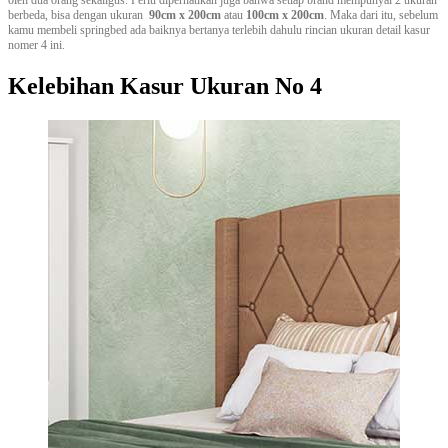
oleh dua orang sekaligus. Perlu diperhatikan juga bahwa setiap brand mempunyai 2 ukuran
berbeda, bisa dengan ukuran
90cm x 200cm
atau
100cm x 200cm
. Maka dari itu, sebelum
kamu membeli springbed ada baiknya bertanya terlebih dahulu rincian ukuran detail kasur
nomer 4 ini.
Kelebihan Kasur Ukuran No 4