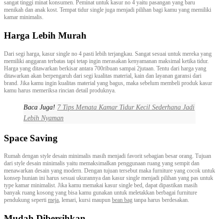
sangat tinggi minat konsumen. Peminat untuk kasur no 4 yaitu pasangan yang baru
menikah dan anak kost. Tempat tidur single juga menjadi pilihan bagi kamu yang memiliki
kamar minimalis.
Harga Lebih Murah
Dari segi harga, kasur single no 4 pasti lebih terjangkau. Sangat sesuai untuk mereka yang
memiliki anggaran terbatas tapi tetap ingin merasakan kenyamanan maksimal ketika tidur.
Harga yang ditawarkan berkisar antara 700ribuan sampai 2jutaan. Tentu dari harga yang
ditawarkan akan berpengaruh dari segi kualitas material, kain dan layanan garansi dari
brand. Jika kamu ingin kualitas material yang bagus, maka sebelum membeli produk kasur
kamu harus memeriksa rincian detail produknya.
Baca Juga!
7 Tips Menata Kamar Tidur Kecil Sederhana Jadi
Lebih Nyaman
Space Saving
Rumah dengan style desain minimalis masih menjadi favorit sebagian besar orang. Tujuan
dari style desain minimalis yaitu memaksimalkan penggunaan ruang yang sempit dan
menawarkan desain yang modern. Dengan tujuan tersebut maka furniture yang cocok untuk
konsep hunian ini harus sesuai ukurannya dan kasur single menjadi pilihan yang pas untuk
type kamar minimalist. Jika kamu memakai kasur single bed, dapat dipastikan masih
banyak ruang kosong yang bisa kamu gunakan untuk meletakkan berbagai furniture
pendukung seperti
meja
, lemari, kursi maupun
bean bag
tanpa harus berdesakan.
Mudah Dibersihkan