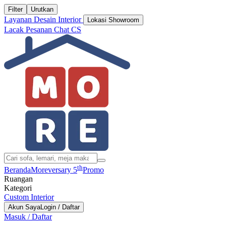
Filter
Urutkan
Layanan Desain Interior
Lokasi Showroom
Lacak Pesanan
Chat CS
th
Beranda
Moreversary 5
Promo
Ruangan
Kategori
Custom Interior
Akun Saya
Login / Daftar
Masuk / Daftar