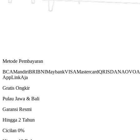
Metode Pembayaran
BCA
Mandiri
BRI
BNI
Maybank
VISA
Mastercard
QRIS
DANA
OVO
A
App
LinkAja
Gratis Ongkir
Pulau Jawa & Bali
Garansi Resmi
Hingga 2 Tahun
Cicilan 0%