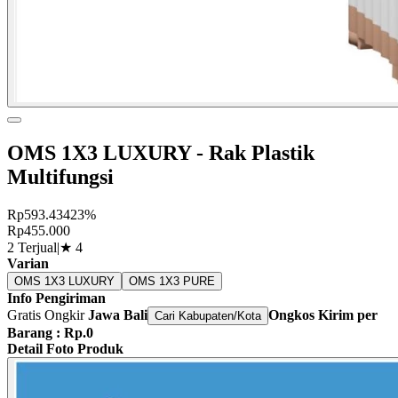
OMS 1X3 LUXURY - Rak Plastik
Multifungsi
Rp593.434
23%
Rp455.000
2 Terjual
|
★
4
Varian
OMS 1X3 LUXURY
OMS 1X3 PURE
Info Pengiriman
Gratis Ongkir
Jawa Bali
Ongkos Kirim per
Cari Kabupaten/Kota
Barang : Rp.0
Detail Foto Produk