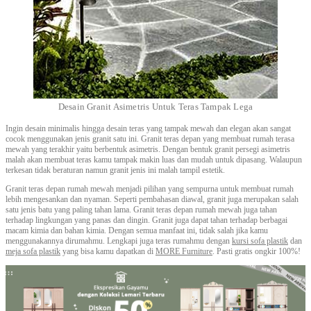
Desain Granit Asimetris Untuk Teras Tampak Lega
Ingin desain minimalis hingga desain teras yang tampak mewah dan elegan akan sangat
cocok menggunakan jenis granit satu ini. Granit teras depan yang membuat rumah terasa
mewah yang terakhir yaitu berbentuk asimetris. Dengan bentuk granit persegi asimetris
malah akan membuat teras kamu tampak makin luas dan mudah untuk dipasang. Walaupun
terkesan tidak beraturan namun granit jenis ini malah tampil estetik.
Granit teras depan rumah mewah menjadi pilihan yang sempurna untuk membuat rumah
lebih mengesankan dan nyaman. Seperti pembahasan diawal, granit juga merupakan salah
satu jenis batu yang paling tahan lama. Granit teras depan rumah mewah juga tahan
terhadap lingkungan yang panas dan dingin. Granit juga dapat tahan terhadap berbagai
macam kimia dan bahan kimia. Dengan semua manfaat ini, tidak salah jika kamu
menggunakannya dirumahmu. Lengkapi juga teras rumahmu dengan
kursi sofa plastik
dan
meja sofa plastik
yang bisa kamu dapatkan di
MORE Furniture
. Pasti gratis ongkir 100%!