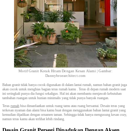
Motif Granit Kotak Hitam Dengan Kesan Alami | Gambar:
Dannybroearchitect.com
Bahan granit tidak hanya cocok digunakan di dalam lantai rumah, namun bahan granit juga
akan cocok untuk menghias bagian teras rumah kamu . Teras di depan rumah modern saat
ini seringkali punya dia fungsi sekaligus. Hal ini akan membantu menjawab kebutuhan
tambahan ruangan untuk hunian minimalis yang tidak punya banyak ruangan.
Teras
rumah
bisa dimanfaatkan untuk ruang tamu atau ruang bersantai. Desain teras yang
terkesan nyaman dan alami bisa kamu buat dengan menggunakan bahan lantai granit yang
kemudian dijadikan dengan ornamen taman. Sehingga tidak hanya mengusung kesan cozy,
namun teras kamu akan terlihat lebih rindang.
Desain Granit Persegi Dipadukan Dengan Aksen