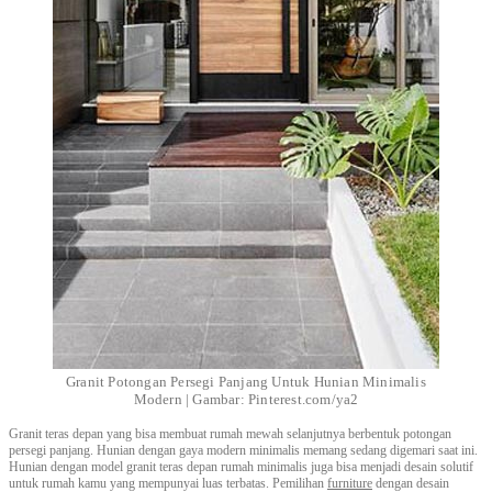
Granit Potongan Persegi Panjang Untuk Hunian Minimalis
Modern | Gambar: Pinterest.com/ya2
Granit teras depan yang bisa membuat rumah mewah selanjutnya berbentuk potongan
persegi panjang. Hunian dengan gaya modern minimalis memang sedang digemari saat ini.
Hunian dengan model granit teras depan rumah minimalis juga bisa menjadi desain solutif
untuk rumah kamu yang mempunyai luas terbatas. Pemilihan
furniture
dengan desain