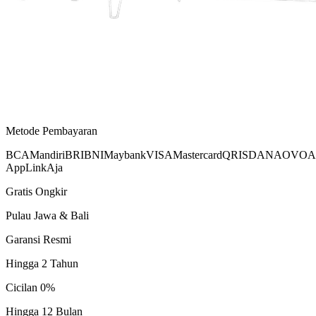
Metode Pembayaran
BCA
Mandiri
BRI
BNI
Maybank
VISA
Mastercard
QRIS
DANA
OVO
A
App
LinkAja
Gratis Ongkir
Pulau Jawa & Bali
Garansi Resmi
Hingga 2 Tahun
Cicilan 0%
Hingga 12 Bulan