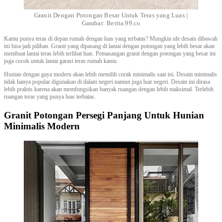
Granit Dengan Potongan Besar Untuk Teras yang Luas |
Gambar: Berita.99.co
Kamu punya teras di depan rumah dengan luas yang terbatas? Mungkin ide desain dibawah
ini bisa jadi pilihan. Granit yang dipasang di lantai dengan potongan yang lebih besar akan
membuat lantai teras lebih terlihat luas. Pemasangan granit dengan potongan yang besar ini
juga cocok untuk lantai garasi teras rumah kamu.
Hunian dengan gaya modern akan lebih memilih corak minimalis saat ini. Desain minimalis
tidak hanya popular digunakan di dalam negeri namun juga luar negeri. Desain ini dirasa
lebih praktis karena akan memfungsikan banyak ruangan dengan lebih maksimal. Terlebih
ruangan teras yang punya luas terbatas.
Granit Potongan Persegi Panjang Untuk Hunian
Minimalis Modern