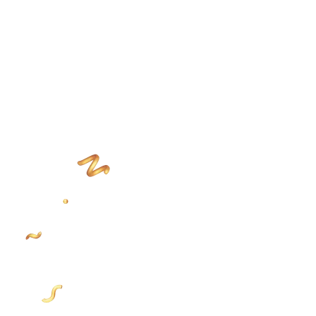
Promo Puncak
Moreversary
Siapkan momen belanja terbaikmu menuju 25-26 Juli dengan flash sale
Auto Slide