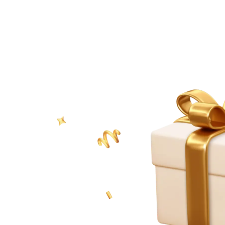
 kuota terbatas yang jadi highlight utama campaign tahun ini.